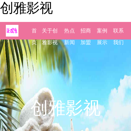
创雅影视
首
关于创
热点
招商
案例
联系
页
雅影视
新闻
加盟
展示
我们
创雅影视