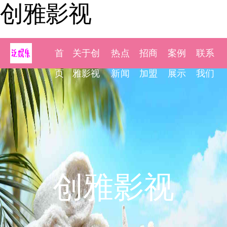
创雅影视
首
关于创
热点
招商
案例
联系
页
雅影视
新闻
加盟
展示
我们
创雅影视