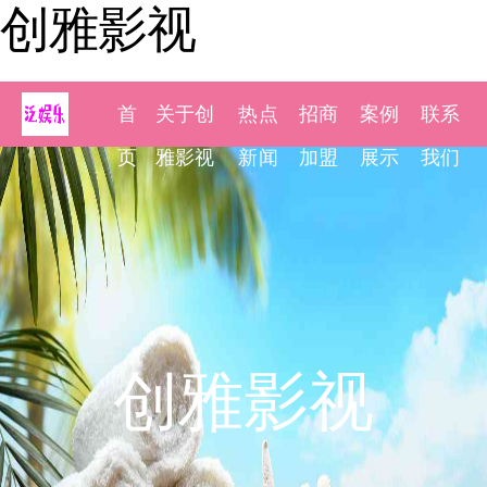
创雅影视
首
关于创
热点
招商
案例
联系
页
雅影视
新闻
加盟
展示
我们
创雅影视