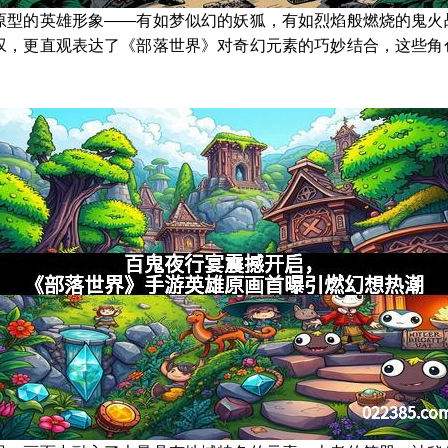
原型的英雄形象——有如梦似幻的妖狐，有如烈焰般燃烧的鬼火
叹，更直观表达了《部落世界》对奇幻元素的巧妙结合，这些角