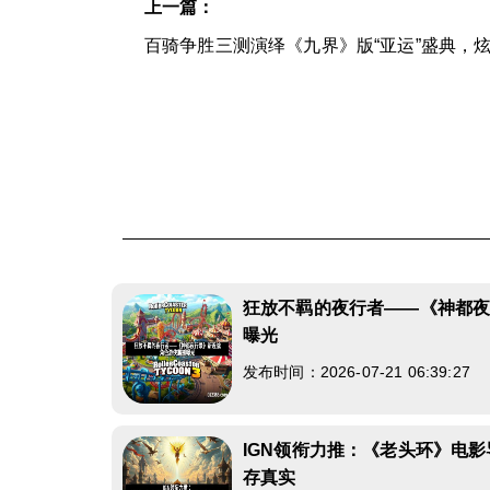
上一篇：
百骑争胜三测演绎《九界》版“亚运”盛典，
狂放不羁的夜行者——《神都
曝光
发布时间：2026-07-21 06:39:27
IGN领衔力推：《老头环》电
存真实