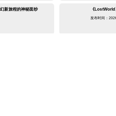
奇幻新旅程的神秘面纱
《LostWor
发布时间：2026-0
龙在天》家族争霸赛盛大来袭
亲，给好评哦
发布时间：2026-0
》基腐福利放送